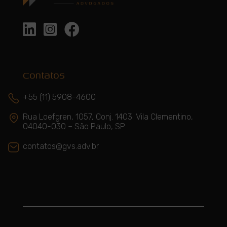



Contatos
+55 (11) 5908-4600
Rua Loefgren, 1057, Conj. 1403. Vila Clementino,
04040-030 – São Paulo, SP
contatos@gvs.adv.br