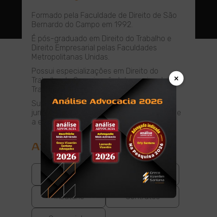
Formado pela Faculdade de Direito de São
Bernardo do Campo em 1992.
É pós-graduado em Direito do Trabalho e
Direito Empresarial pelas Faculdades
Metropolitanas Unidas.
Possui especializações em Direito do
×
Trabalho da Organização Internacional do
Trabalho.
Sua liderança estratégica e expertise
jurídica são fundamentais para o sucesso e
a excelência do escritório
Atuação
Trabalhista
Cível
Tributário
Contratos