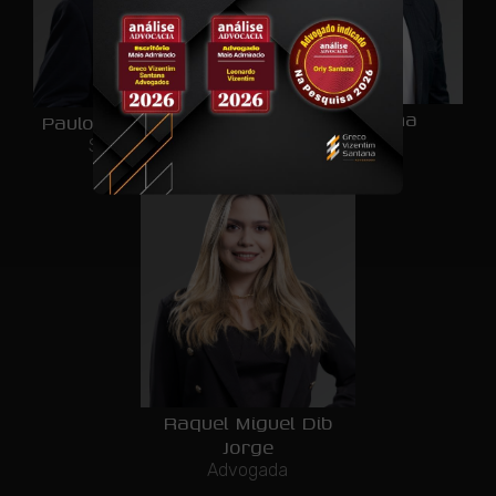
Orly Santana
Paulo Augusto Greco
Sócio
Sócio-Diretor
Raquel Miguel Dib
Jorge
Advogada