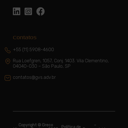



Contatos
+55 (11) 5908-4600
Rua Loefgren, 1057, Conj. 1403. Vila Clementino,
04040-030 – São Paulo, SP
contatos@gvs.adv.br
Copyright © Greco
–
Política de