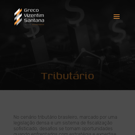
Tributário
No cenário tributário brasileiro, marcado por uma
legislação densa e um sistema de fiscalização
sofisticado, desafios se tornam oportunidades
quando enfrentados com estratégia e expertise.