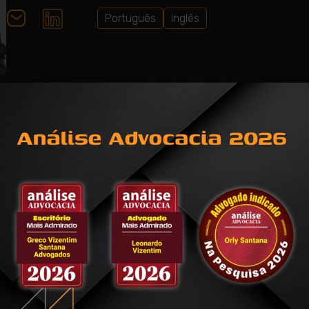
Português
Inglês
Atuação
culdades Metropolitanas
Trabalhista
o do Trabalho pela
zie.