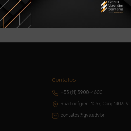
Contatos
+55 (11) 5908-4600
Rua Loefgren, 1057, Conj. 1403. 
contatos@gvs.adv.br