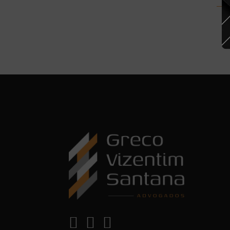


